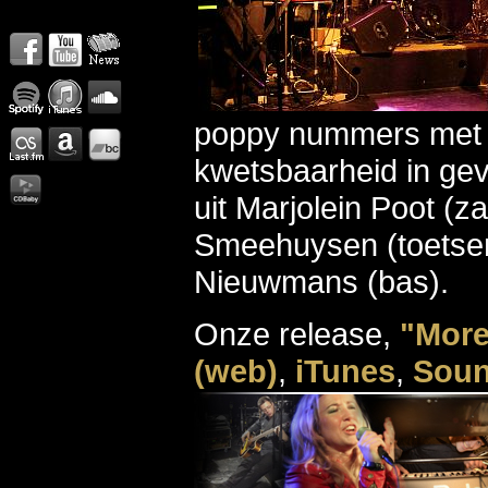
poppy nummers met 
kwetsbaarheid in gev
uit Marjolein Poot (z
Smeehuysen (toetse
Nieuwmans (bas).
Onze release,
"More
(web)
,
iTunes
,
Soun
CD
Op zoek naar een go