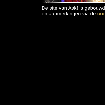
Ask!
De site van Ask! is gebouw
Onderstaande player
en aanmerkingen via de
con
Klik op de albumhoes
gaan.
meer nieuws...